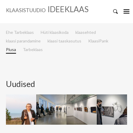
IDEEKLAAS
KLAASISTUUDIO
Ehe Tarbeklaas
Hüti klaasikoda
klaasehted
klaasi parandamine
klaasi taaskasutus
KlaasiPank
Piusa
Tarbeklaas
Uudised