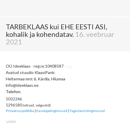
TARBEKLAAS kui EHE EESTI ASI,
kohalik ja kohendatav.
16. veebruar
2021
OÜ Ideeklaas - reg.nr.10408587
r reg.
Avatud stuudio
KlaasiPank:
Heltermaa mnt 6, Kärdla, Hiiumaa
info@ideeklaas.ee
Telefon:
5032246
5296580
(vitraaž, valgustid)
Privaatsuspoliitika
|
Kasutajatingimused
|
Tagastamistingimused