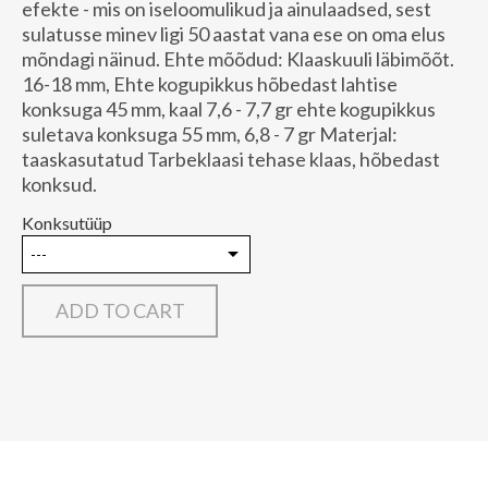
efekte - mis on iseloomulikud ja ainulaadsed, sest
sulatusse minev ligi 50 aastat vana ese on oma elus
mõndagi näinud. Ehte mõõdud: Klaaskuuli läbimõõt.
16-18 mm, Ehte kogupikkus hõbedast lahtise
konksuga 45 mm, kaal 7,6 - 7,7 gr ehte kogupikkus
suletava konksuga 55 mm, 6,8 - 7 gr Materjal:
taaskasutatud Tarbeklaasi tehase klaas, hõbedast
konksud.
Konksutüüp
ADD TO CART