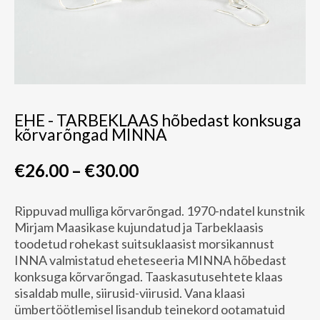
EHE - TARBEKLAAS hõbedast konksuga
kõrvarõngad MINNA
€26.00
–
€30.00
Rippuvad mulliga kõrvarõngad. 1970-ndatel kunstnik
Mirjam Maasikase kujundatud ja Tarbeklaasis
toodetud rohekast suitsuklaasist morsikannust
INNA valmistatud eheteseeria MINNA hõbedast
konksuga kõrvarõngad. Taaskasutusehtete klaas
sisaldab mulle, siirusid-viirusid. Vana klaasi
ümbertöötlemisel lisandub teinekord ootamatuid