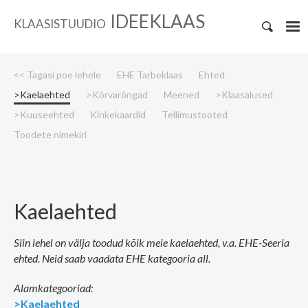
IDEEKLAAS
KLAASISTUUDIO
<< Tagasi poe lehele
EHE Tarbeklaas
Ehted
>Kaelaehted
>Kõrvarõngad
Meened
>Klaasalused
>Kuuseehted
Kinkekaardid
Tellimustooted
Toodete nimekiri
Kaelaehted
Siin lehel on välja toodud kõik meie kaelaehted, v.a. EHE-Seeria
ehted. Neid saab vaadata EHE kategooria all.
Alamkategooriad:
>Kaelaehted