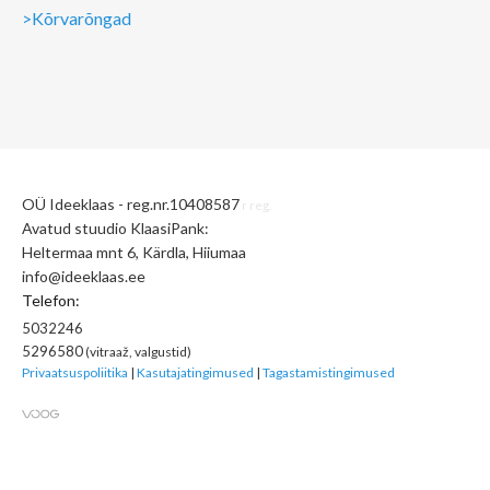
>Kõrvarõngad
OÜ Ideeklaas - reg.nr.10408587
r reg.
Avatud stuudio
KlaasiPank:
Heltermaa mnt 6, Kärdla, Hiiumaa
info@ideeklaas.ee
Telefon:
5032246
5296580
(vitraaž, valgustid)
Privaatsuspoliitika
|
Kasutajatingimused
|
Tagastamistingimused