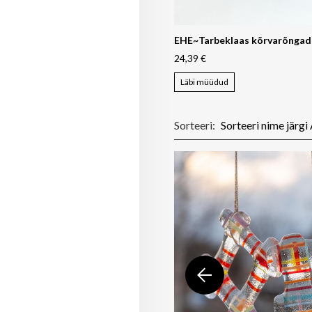
EHE~Tarbeklaas kõrvarõnga
24,39 €
Läbi müüdud
Sorteeri: