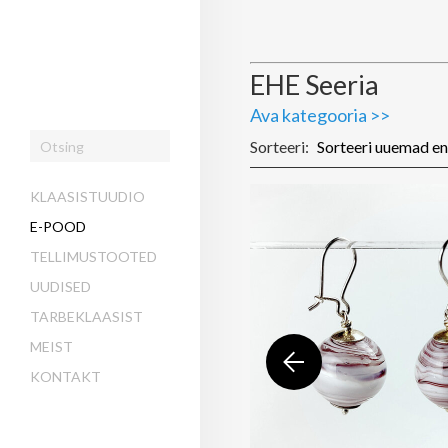
EHE Seeria
Ava kategooria >>
Sorteeri:
KLAASISTUUDIO
E-POOD
TELLIMUSTOOTED
UUDISED
TARBEKLAASIST
MEIST
KONTAKT