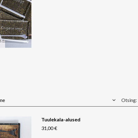
Otsing:
Tuulekala-alused
31,00 €