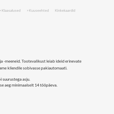
>Klaasalused
>Kuuseehted
Kinkekaardid
a -meeneid. Tootevalikust leiab ideid erinevate
me kliendile sobivasse pakiautomaati.
i suurustega asju.
ise aeg minimaalselt 14 tööpäeva.