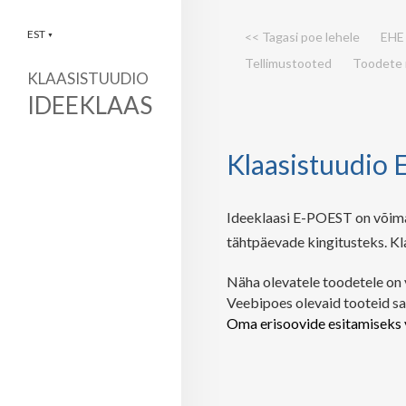
EST
<< Tagasi poe lehele
EHE 
▼
Tellimustooted
Toodete 
KLAASISTUUDIO
IDEEKLAAS
Klaasistuudio
Ideeklaasi E-POEST on võimal
tähtpäevade kingitusteks.
Kl
Näha olevatele toodetele on v
Veebipoes olevaid tooteid sa
Oma erisoovide esitamiseks