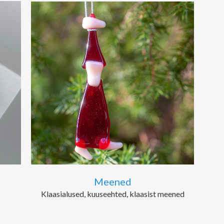
Meened
Klaasialused, kuuseehted, klaasist meened