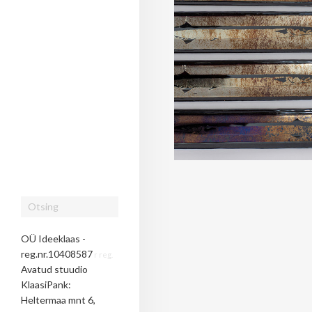
OÜ Ideeklaas -
reg.nr.10408587
r reg.
Avatud stuudio
KlaasiPank:
Heltermaa mnt 6,