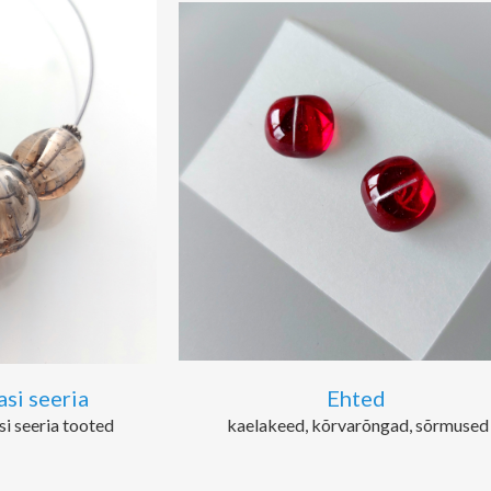
si seeria
Ehted
i seeria tooted
kaelakeed, kõrvarõngad, sõrmused