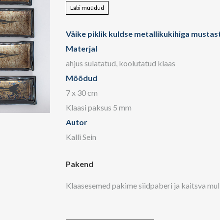
Läbi müüdud
Väike piklik kuldse metallikukihiga mustast
Materjal
ahjus sulatatud, koolutatud klaas
Mõõdud
7 x 30 cm
Klaasi paksus 5 mm
Autor
Kalli Sein
Pakend
Klaasesemed pakime siidpaberi ja kaitsva mul