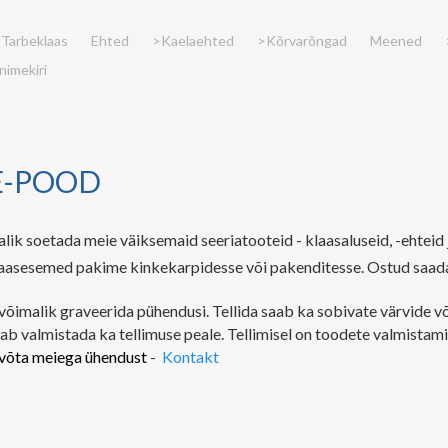
Tarbeklaas
Ehted
>Kaelaehted
>Kõrvarõngad
Meened
nimekiri
 E-POOD
ik soetada meie väiksemaid seeriatooteid - klaasaluseid, -ehteid j
aasesemed pakime kinkekarpidesse või pakenditesse.
Ostud saada
õimalik graveerida pühendusi. Tellida saab ka sobivate värvide võ
ab valmistada ka tellimuse peale. Tellimisel on toodete valmistam
 võta meiega ühendust
-
Kontakt