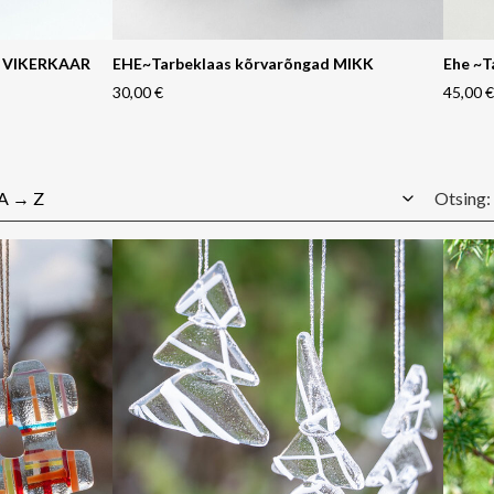
d VIKERKAAR
EHE~Tarbeklaas kõrvarõngad MIKK
Ehe ~T
30,00 €
45,00 €
Otsing: